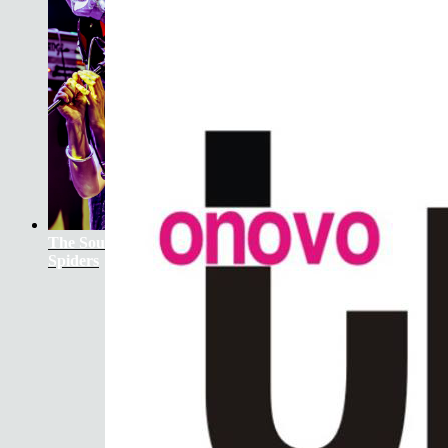
The Soundtrack Of Our Lives +
Spiders