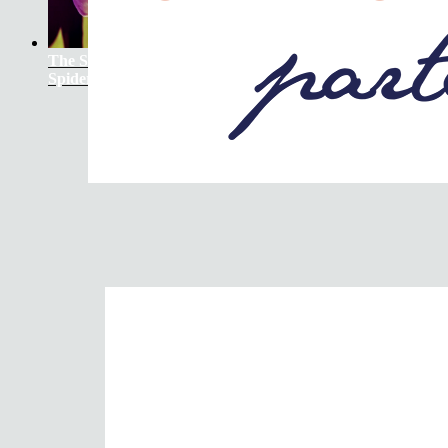
The Soundtrack Of Our Lives +
Spiders