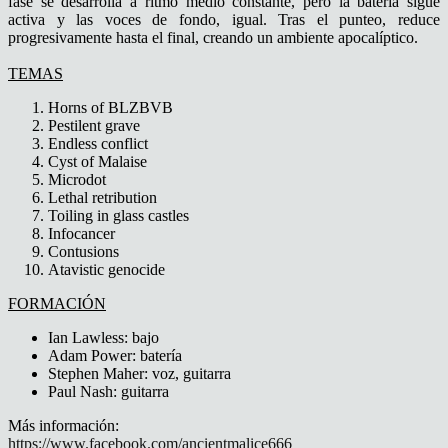
fase se desarrolla a ritmo medio constante, pero la batería sigue
activa y las voces de fondo, igual. Tras el punteo, reduce
progresivamente hasta el final, creando un ambiente apocalíptico.
TEMAS
Horns of BLZBVB
Pestilent grave
Endless conflict
Cyst of Malaise
Microdot
Lethal retribution
Toiling in glass castles
Infocancer
Contusions
Atavistic genocide
FORMACIÓN
Ian Lawless: bajo
Adam Power: batería
Stephen Maher: voz, guitarra
Paul Nash: guitarra
Más información:
https://www.facebook.com/ancientmalice666