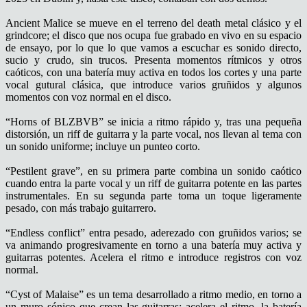
Ancient Malice se mueve en el terreno del death metal clásico y el
grindcore; el disco que nos ocupa fue grabado en vivo en su espacio
de ensayo, por lo que lo que vamos a escuchar es sonido directo,
sucio y crudo, sin trucos. Presenta momentos rítmicos y otros
caóticos, con una batería muy activa en todos los cortes y una parte
vocal gutural clásica, que introduce varios gruñidos y algunos
momentos con voz normal en el disco.
“Horns of BLZBVB” se inicia a ritmo rápido y, tras una pequeña
distorsión, un riff de guitarra y la parte vocal, nos llevan al tema con
un sonido uniforme; incluye un punteo corto.
“Pestilent grave”, en su primera parte combina un sonido caótico
cuando entra la parte vocal y un riff de guitarra potente en las partes
instrumentales. En su segunda parte toma un toque ligeramente
pesado, con más trabajo guitarrero.
“Endless conflict” entra pesado, aderezado con gruñidos varios; se
va animando progresivamente en torno a una batería muy activa y
guitarras potentes. Acelera el ritmo e introduce registros con voz
normal.
“Cyst of Malaise” es un tema desarrollado a ritmo medio, en torno a
un muro sónico que crean las guitarras; acelera el ritmo, la batería