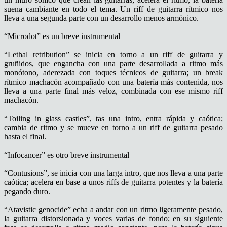
suena cambiante en todo el tema. Un riff de guitarra rítmico nos
lleva a una segunda parte con un desarrollo menos armónico.
“Microdot” es un breve instrumental
“Lethal retribution” se inicia en torno a un riff de guitarra y
gruñidos, que engancha con una parte desarrollada a ritmo más
monótono, aderezada con toques técnicos de guitarra; un break
rítmico machacón acompañado con una batería más contenida, nos
lleva a una parte final más veloz, combinada con ese mismo riff
machacón.
“Toiling in glass castles”, tas una intro, entra rápida y caótica;
cambia de ritmo y se mueve en torno a un riff de guitarra pesado
hasta el final.
“Infocancer” es otro breve instrumental
“Contusions”, se inicia con una larga intro, que nos lleva a una parte
caótica; acelera en base a unos riffs de guitarra potentes y la batería
pegando duro.
“Atavistic genocide” echa a andar con un ritmo ligeramente pesado,
la guitarra distorsionada y voces varias de fondo; en su siguiente