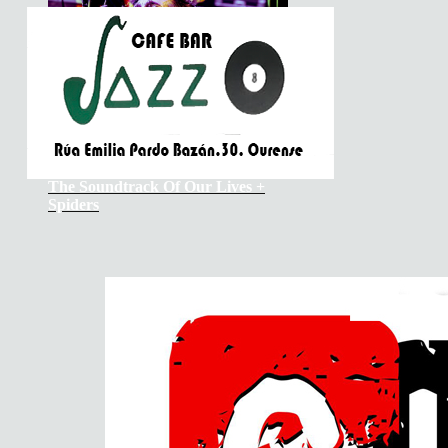
The Soundtrack Of Our Lives +
Spiders