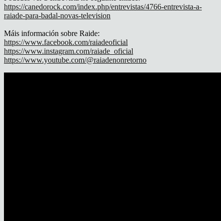
https://canedorock.com/index.php/entrevistas/4766-entrevista-a-
raiade-para-badal-novas-television
Máis información sobre Raide:
https://www.facebook.com/raiadeoficial
https://www.instagram.com/raiade_oficial
https://www.youtube.com/@raiadenonretorno