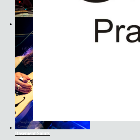
Son do Camiño
Basement Saints