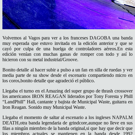
Volvemos al Vagos para ver a los franceses DAGOBA una banda
muy esperada que estuvo invitada en la edición anterior y que se
cayó por culpa de una huelga de controladores aéreos.En esta
edición venían con muchas ganas de romper con todo y así lo
hicieron con su metal industrial/Groove.
Bonito detalle al hacer subir a pulso a un fan en silla de ruedas y ver
media parte de su show desde el escenario compartiendo micro en
los coros,bonito detalle que agradeció el público.
Llegaba el turno en el Amazing del super grupo de thrash crossover
los americanos IRON REAGAN liderados por Tony Foresta y Phill
“LandPhill” Hall, cantante y bajista de Municipal Waste, guitarra en
Iron Reagan. Sonido muy Municipal Waste.
Llegaba el momento de saltar al escenario a los ingleses NAPALM
DEATH,otra banda legendaria de grindcore,aunque no lleve en sus
filas a ningún miembro de la banda original,si que hay que decir que
los miembros actuales se mantienen en la banda desde 1992