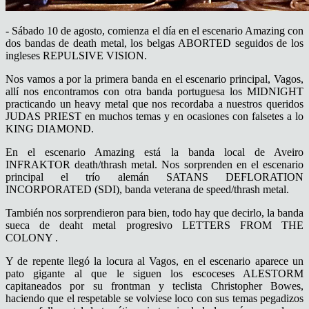
- Sábado 10 de agosto, comienza el día en el escenario Amazing con
dos bandas de death metal, los belgas ABORTED seguidos de los
ingleses REPULSIVE VISION.
Nos vamos a por la primera banda en el escenario principal, Vagos,
allí nos encontramos con otra banda portuguesa los MIDNIGHT
practicando un heavy metal que nos recordaba a nuestros queridos
JUDAS PRIEST en muchos temas y en ocasiones con falsetes a lo
KING DIAMOND.
En el escenario Amazing está la banda local de Aveiro
INFRAKTOR death/thrash metal. Nos sorprenden en el escenario
principal el trío alemán SATANS DEFLORATION
INCORPORATED (SDI), banda veterana de speed/thrash metal.
También nos sorprendieron para bien, todo hay que decirlo, la banda
sueca de deaht metal progresivo LETTERS FROM THE
COLONY .
Y de repente llegó la locura al Vagos, en el escenario aparece un
pato gigante al que le siguen los escoceses ALESTORM
capitaneados por su frontman y teclista Christopher Bowes,
haciendo que el respetable se volviese loco con sus temas pegadizos