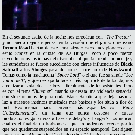
En el segundo asalto de la noche nos torpedean con “
The Tractor
”,
y no puedo dejar de pensar en la versión que el grupo ourensano
Demon Road
hacían de este tema, siendo estos unos pioneros en el
estilo
Stoner
en la ciudad de As Burgas. Poco a poco fueron
cayendo todos los temas del disco al cual querían rendir homenaje y
las atmósferas se fueron sucediendo con claras influencias de
Black
Sabbatt
a los
Stooges
pasando por el space rock de
Hawkwind
.
Temas como la machacona “
Space Lord
” o el que fue su single “
See
you in hell
”, y que destapa la faceta más pop-rock de la banda, nos
amenizaron volando la cabeza, literalmente, de los asistentes. Pero
es con el tema “
Bummer
” cuando se desata una violencia sensorial
con siete minutos de pura onda Black Sabattera que deja pasar la
luz a nuestros instintos musicales más básicos y los sitúa a flor de
piel. Evolucionan hacia terrenos más espaciales con “
Baby
Götterdämerung
”, un tema que nunca despega y cuyas
modulaciones guitarreras a base de delay’s y flanger’s nos indican
cuál es el final de un horizonte al que no podemos acceder por lo
que nos quedamos suspendidos en su espacio atemporal. Les siguen
temas como “
Atomic clock
” o la desértica “
19 witches
” que con sus