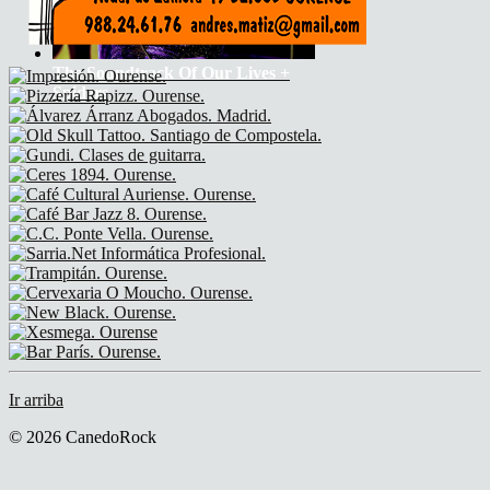
The Soundtrack Of Our Lives +
Spiders
Ir arriba
© 2026 CanedoRock