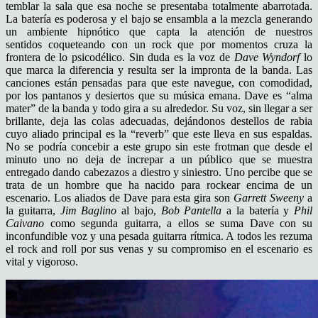
temblar la sala que esa noche se presentaba totalmente abarrotada.
La batería es poderosa y el bajo se ensambla a la mezcla generando
un ambiente hipnótico que capta la atención de nuestros
sentidos coqueteando con un rock que por momentos cruza la
frontera de lo psicodélico. Sin duda es la voz de
Dave Wyndorf
lo
que marca la diferencia y resulta ser la impronta de la banda. Las
canciones están pensadas para que este navegue, con comodidad,
por los pantanos y desiertos que su música emana. Dave es “alma
mater” de la banda y todo gira a su alrededor. Su voz, sin llegar a ser
brillante, deja las colas adecuadas, dejándonos destellos de rabia
cuyo aliado principal es la “reverb” que este lleva en sus espaldas.
No se podría concebir a este grupo sin este frotman que desde el
minuto uno no deja de increpar a un público que se muestra
entregado dando cabezazos a diestro y siniestro. Uno percibe que se
trata de un hombre que ha nacido para rockear encima de un
escenario. Los aliados de Dave para esta gira son
Garrett Sweeny
a
la guitarra,
Jim Baglino
al bajo,
Bob Pantella
a la batería y
Phil
Caivano
como segunda guitarra, a ellos se suma Dave con su
inconfundible voz y una pesada guitarra rítmica. A todos les rezuma
el rock and roll por sus venas y su compromiso en el escenario es
vital y vigoroso.