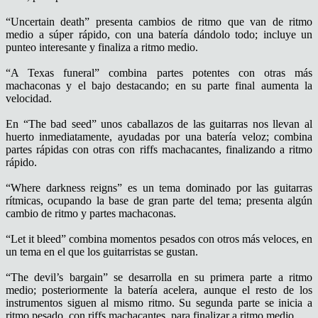
“Uncertain death” presenta cambios de ritmo que van de ritmo
medio a súper rápido, con una batería dándolo todo; incluye un
punteo interesante y finaliza a ritmo medio.
“A Texas funeral” combina partes potentes con otras más
machaconas y el bajo destacando; en su parte final aumenta la
velocidad.
En “The bad seed” unos caballazos de las guitarras nos llevan al
huerto inmediatamente, ayudadas por una batería veloz; combina
partes rápidas con otras con riffs machacantes, finalizando a ritmo
rápido.
“Where darkness reigns” es un tema dominado por las guitarras
rítmicas, ocupando la base de gran parte del tema; presenta algún
cambio de ritmo y partes machaconas.
“Let it bleed” combina momentos pesados con otros más veloces, en
un tema en el que los guitarristas se gustan.
“The devil’s bargain” se desarrolla en su primera parte a ritmo
medio; posteriormente la batería acelera, aunque el resto de los
instrumentos siguen al mismo ritmo. Su segunda parte se inicia a
ritmo pesado, con riffs machacantes, para finalizar a ritmo medio.