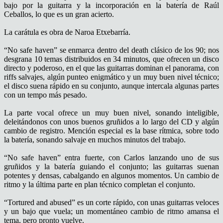
bajo por la guitarra y la incorporación en la batería de Raúl
Ceballos, lo que es un gran acierto.
La carátula es obra de Naroa Etxebarría.
“No safe haven” se enmarca dentro del death clásico de los 90; nos
desgrana 10 temas distribuidos en 34 minutos, que ofrecen un disco
directo y poderoso, en el que las guitarras dominan el panorama, con
riffs salvajes, algún punteo enigmático y un muy buen nivel técnico;
el disco suena rápido en su conjunto, aunque intercala algunas partes
con un tempo más pesado.
La parte vocal ofrece un muy buen nivel, sonando inteligible,
deleitándonos con unos buenos gruñidos a lo largo del CD y algún
cambio de registro. Mención especial es la base rítmica, sobre todo
la batería, sonando salvaje en muchos minutos del trabajo.
“No safe haven” entra fuerte, con Carlos lanzando uno de sus
gruñidos y la batería guiando el conjunto; las guitarras suenan
potentes y densas, cabalgando en algunos momentos. Un cambio de
ritmo y la última parte en plan técnico completan el conjunto.
“Tortured and abused” es un corte rápido, con unas guitarras veloces
y un bajo que vuela; un momentáneo cambio de ritmo amansa el
tema, pero pronto vuelve.