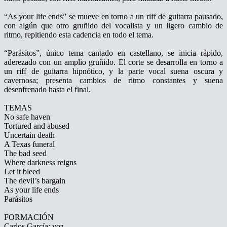
“As your life ends” se mueve en torno a un riff de guitarra pausado,
con algún que otro gruñido del vocalista y un ligero cambio de
ritmo, repitiendo esta cadencia en todo el tema.
“Parásitos”, único tema cantado en castellano, se inicia rápido,
aderezado con un amplio gruñido. El corte se desarrolla en torno a
un riff de guitarra hipnótico, y la parte vocal suena oscura y
cavernosa; presenta cambios de ritmo constantes y suena
desenfrenado hasta el final.
TEMAS
No safe haven
Tortured and abused
Uncertain death
A Texas funeral
The bad seed
Where darkness reigns
Let it bleed
The devil’s bargain
As your life ends
Parásitos
FORMACIÓN
Carlos García: voz