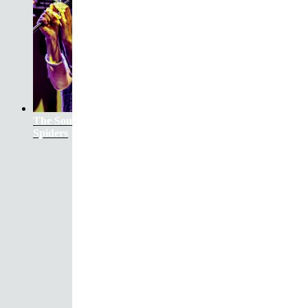
The Soundtrack Of Our Lives +
Spiders