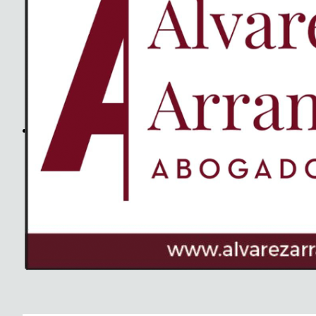
The Soundtrack Of Our Lives +
Spiders