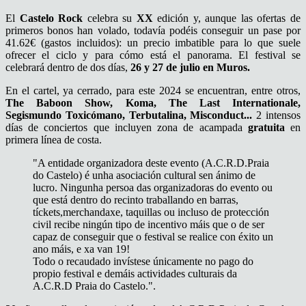
El
Castelo Rock
celebra su
XX
edición y, aunque las ofertas de
primeros bonos han volado, todavía podéis conseguir un pase por
41.62€ (gastos incluidos): un precio imbatible para lo que suele
ofrecer el ciclo y para cómo está el panorama. El festival se
celebrará dentro de dos días,
26 y 27 de julio en Muros.
En el cartel, ya cerrado, para este 2024 se encuentran, entre otros,
The Baboon Show, Koma, The Last Internationale,
Segismundo Toxicómano, Terbutalina, Misconduct...
2 intensos
días de conciertos que incluyen zona de acampada
gratuita
en
primera línea de costa.
"A entidade organizadora deste evento (A.C.R.D.Praia
do Castelo) é unha asociación cultural sen ánimo de
lucro. Ningunha persoa das organizadoras do evento ou
que está dentro do recinto traballando en barras,
tíckets,merchandaxe, taquillas ou incluso de protección
civil recibe ningún tipo de incentivo máis que o de ser
capaz de conseguir que o festival se realice con éxito un
ano máis, e xa van 19!
Todo o recaudado invístese únicamente no pago do
propio festival e demáis actividades culturais da
A.C.R.D Praia do Castelo.".