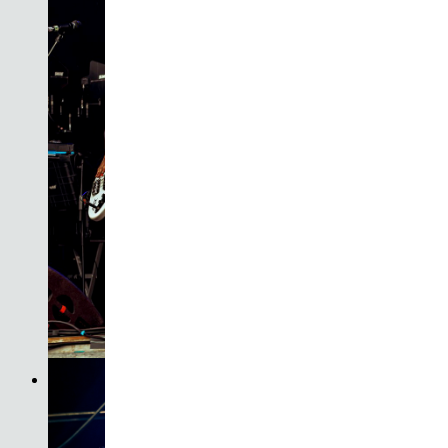
Son do Camiño