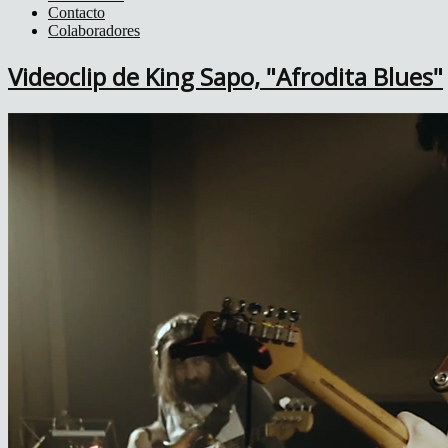
Contacto
Colaboradores
Videoclip de King Sapo, "Afrodita Blues"