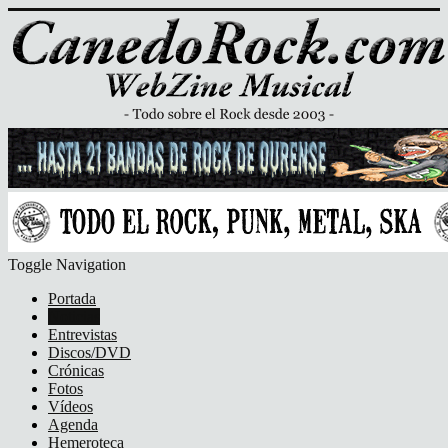
Toggle Navigation
Portada
Noticias
Entrevistas
Discos/DVD
Crónicas
Fotos
Vídeos
Agenda
Hemeroteca