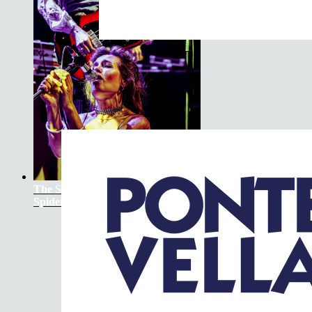
The Soundtrack Of Our Lives +
Spiders