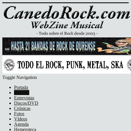
Toggle Navigation
Portada
Noticias
Entrevistas
Discos/DVD
Crónicas
Fotos
Vídeos
Agenda
Hemeroteca