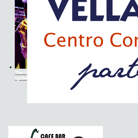
The Soundtrack Of Our Lives +
Spiders