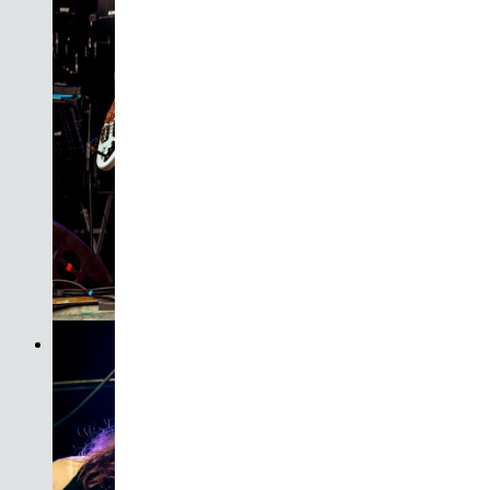
Son do Camiño