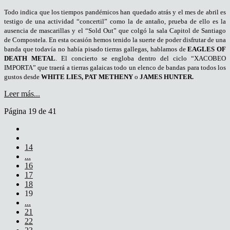
Todo indica que los tiempos pandémicos han quedado atrás y el mes de abril es
testigo de una actividad “concertil” como la de antaño, prueba de ello es la
ausencia de mascarillas y el “Sold Out” que colgó la sala Capitol de Santiago
de Compostela. En esta ocasión hemos tenido la suerte de poder disfrutar de una
banda que todavía no había pisado tierras gallegas, hablamos de
EAGLES OF
DEATH METAL
. El concierto se engloba dentro del ciclo “XACOBEO
IMPORTA” que traerá a tierras galaicas todo un elenco de bandas para todos los
gustos desde
WHITE LIES, PAT METHENY
o
JAMES HUNTER.
Leer más...
Página 19 de 41
14
...
16
17
18
19
...
21
22