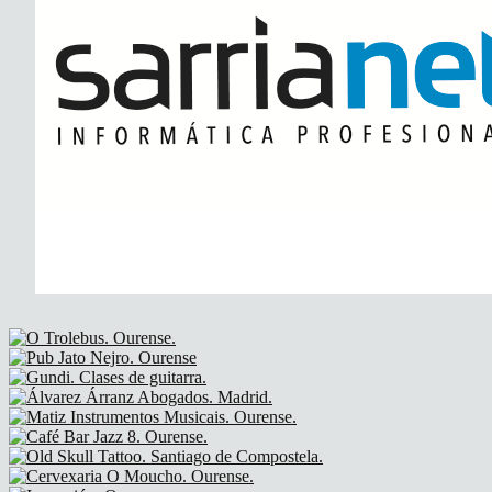
The Soundtrack Of Our Lives +
Spiders