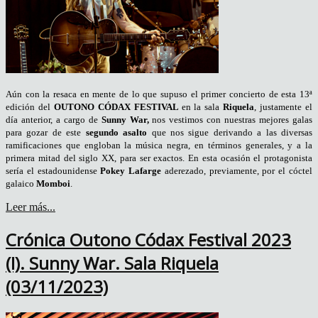
Aún con la resaca en mente de lo que supuso el primer concierto de esta 13ª
edición del
OUTONO C
Ó
DAX FESTIVAL
en la sala
Riquela
, justamente el
día anterior, a cargo de
Sunny War,
nos vestimos con nuestras mejores galas
para gozar de este
segundo asalto
que nos sigue derivando a las diversas
ramificaciones que engloban la música negra, en términos generales, y a la
primera mitad del siglo XX, para ser exactos. En esta ocasión el protagonista
sería el estadounidense
Pokey Lafarge
aderezado, previamente, por el cóctel
galaico
Momboi
.
Leer más...
Crónica Outono Códax Festival 2023
(I). Sunny War. Sala Riquela
(03/11/2023)