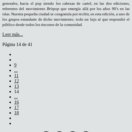
generales, hacia el pop siendo los cabezas de cartel, en las dos ediciones,
referentes del movimiento
Brit
p
op
que emergía allá por los años 90’s en las
islas. Nuestra pequeña ciudad se congratula por recibir, en esta edición, a uno de
los grupos estandarte de dicho movimiento; todo un lujo al que respondió el
público desde todos los rincones de la comunidad.
Leer más...
Página 14 de 41
9
...
11
12
13
14
...
16
17
18