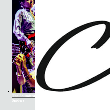
The Soundtrack Of Our Lives +
Spiders