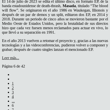
El 14 de julio de 2023 se edita el último disco, en formato EP, de la
banda estadounidense de death-thrash,
Masada
, titulado “The blood
will flow”. Se originaron en el año 1986 en Waukegan, Illionois y
después de un par de demos y un split, editaron dos EP, en 2014 y
2018. Durante un periodo de cinco años se movieron bastante por el
Medio Oeste de Estados Unidos, pero la brutalidad de sus directos
hizo que cada vez fuesen menos reclamados para actuar en vivo, lo
que llevó a su separación en 1991.
En el año 2013 vuelven a retomar el proyecto y, gracias a las nuevas
tecnologías y a las videoconferencias, pudieron volver a componer y
grabar; después de cuatro singles lanzan el mencionado EP.
Leer más...
Página 6 de 42
1
2
3
4
...
6
7