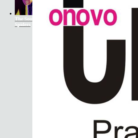
The Soundtrack Of Our Lives +
Spiders